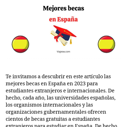
0
en
m
2
España
2
2023
Te invitamos a descubrir en este artículo las
mejores becas en España en 2023 para
estudiantes extranjeros e internacionales. De
hecho, cada año, las universidades españolas,
los organismos internacionales y las
organizaciones gubernamentales ofrecen
cientos de becas gratuitas a estudiantes
extranjeros para estudiar en España. De hecho,