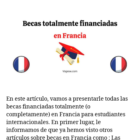
w
,
totalmente
.c
2
financiadas
o
0
en
m
2
Francia
2
2023
En este artículo, vamos a presentarle todas las
becas financiadas totalmente (o
completamente) en Francia para estudiantes
internacionales. En primer lugar, le
informamos de que ya hemos visto otros
artículos sobre becas en Francia como : Las