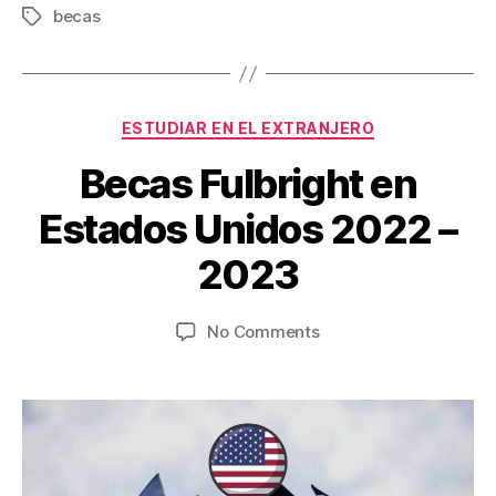
becas
Tags
Categories
ESTUDIAR EN EL EXTRANJERO
S
Becas Fulbright en
e
B
p
Estados Unidos 2022 –
y
t
V
e
2023
ia
m
je
b
Post
Post
on
No Comments
s
e
author
date
Becas
w
r
Fulbright
.c
4,
en
o
2
Estados
m
0
Unidos
2
2022
2