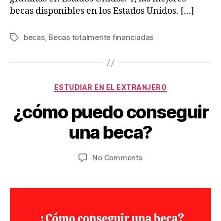
becas disponibles en los Estados Unidos. […]
becas
,
Becas totalmente financiadas
Tags
Categories
O
ESTUDIAR EN EL EXTRANJERO
c
B
¿cómo puedo conseguir
t
y
o
V
una beca?
b
ia
e
je
r
Post
Post
on
No Comments
s
9
author
date
¿cómo
w
,
puedo
.c
2
conseguir
o
0
una
m
2
beca?
2