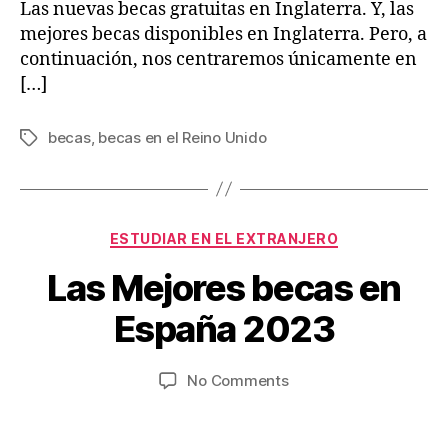
Las nuevas becas gratuitas en Inglaterra. Y, las
mejores becas disponibles en Inglaterra. Pero, a
continuación, nos centraremos únicamente en
[…]
becas
,
becas en el Reino Unido
Tags
Categories
O
ESTUDIAR EN EL EXTRANJERO
c
B
Las Mejores becas en
t
y
o
V
España 2023
b
ia
e
je
r
Post
Post
on
No Comments
s
1
author
date
Las
w
1,
Mejores
.c
2
becas
o