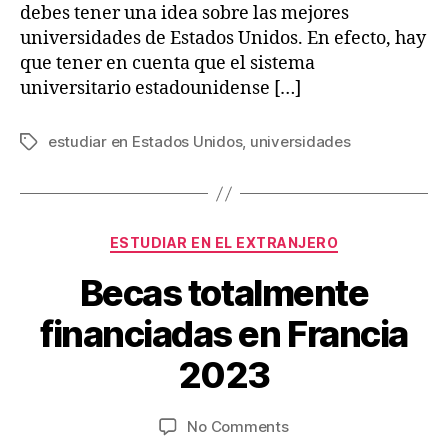
debes tener una idea sobre las mejores
universidades de Estados Unidos. En efecto, hay
que tener en cuenta que el sistema
universitario estadounidense […]
estudiar en Estados Unidos
,
universidades
Tags
Categories
ESTUDIAR EN EL EXTRANJERO
Becas totalmente
O
c
B
financiadas en Francia
t
y
o
V
2023
b
ia
e
je
r
Post
Post
on
No Comments
s
9
author
date
Becas