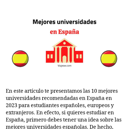
w
1,
10
.c
2
Mejores
o
0
universidades
m
2
recomendadas
2
en
España
2023
En este artículo te presentamos las 10 mejores
universidades recomendadas en España en
2023 para estudiantes españoles, europeos y
extranjeros. En efecto, si quieres estudiar en
España, primero debes tener una idea sobre las
mejores universidades españolas. De hecho,