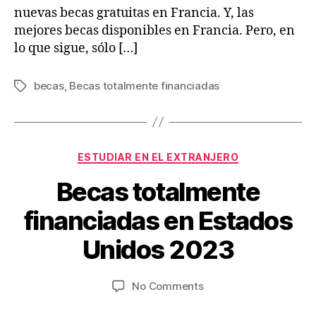
nuevas becas gratuitas en Francia. Y, las
mejores becas disponibles en Francia. Pero, en
lo que sigue, sólo […]
becas
,
Becas totalmente financiadas
Tags
Categories
ESTUDIAR EN EL EXTRANJERO
Becas totalmente
O
c
B
financiadas en Estados
t
y
o
V
Unidos 2023
b
ia
e
je
r
Post
Post
on
No Comments
s
9
author
date
Becas
w
,