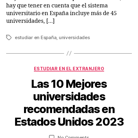
hay que tener en cuenta que el sistema
universitario en España incluye más de 45
universidades, […]
estudiar en España
,
universidades
Tags
Categories
ESTUDIAR EN EL EXTRANJERO
Las 10 Mejores
universidades
O
c
B
recomendadas en
t
y
o
V
Estados Unidos 2023
b
ia
e
je
r
Post
Post
on
No Comments
s