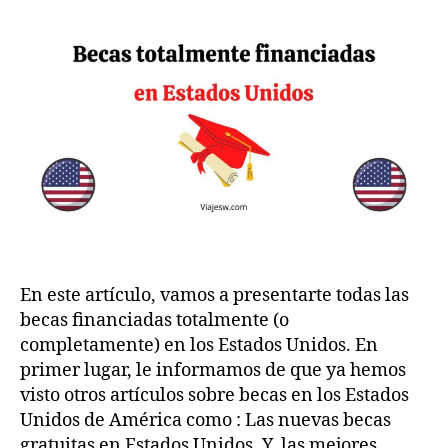
totalmente
.c
2
financiadas
o
0
en
m
2
Estados
2
Unidos
2023
En este artículo, vamos a presentarte todas las
becas financiadas totalmente (o
completamente) en los Estados Unidos. En
primer lugar, le informamos de que ya hemos
visto otros artículos sobre becas en los Estados
Unidos de América como : Las nuevas becas
gratuitas en Estados Unidos. Y, las mejores