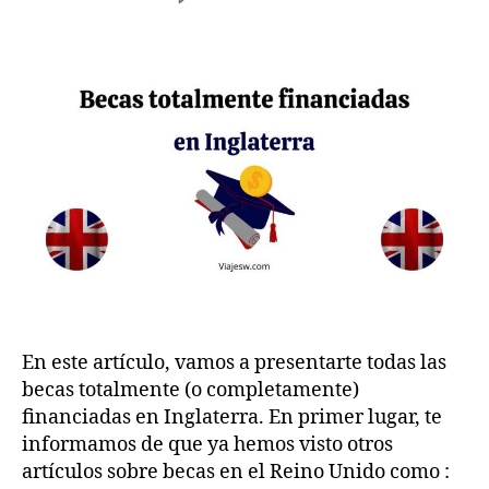
author
date
Becas
w
5
totalmente
.c
,
financiadas
o
2
en
m
0
Inglaterra
2
2023
2
En este artículo, vamos a presentarte todas las
becas totalmente (o completamente)
financiadas en Inglaterra. En primer lugar, te
informamos de que ya hemos visto otros
artículos sobre becas en el Reino Unido como :