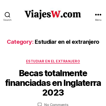
Search
Menu
Viajes
Category:
Estudiar en el extranjero
Categories
ESTUDIAR EN EL EXTRANJERO
O
Becas totalmente
c
B
t
financiadas en Inglaterra
y
o
V
b
2023
ia
e
je
r
Post
Post
on
No Comments
s
1