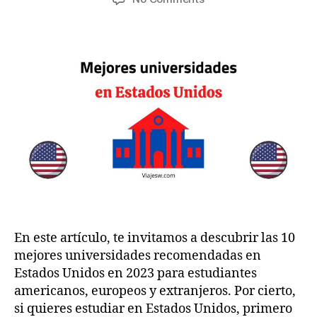
1
author
date
Las
w
1,
10
.c
2
Mejores
o
0
universidades
m
2
recomendadas
2
en
Estados
Unidos
2023
En este artículo, te invitamos a descubrir las 10
mejores universidades recomendadas en
Estados Unidos en 2023 para estudiantes
americanos, europeos y extranjeros. Por cierto,
si quieres estudiar en Estados Unidos, primero