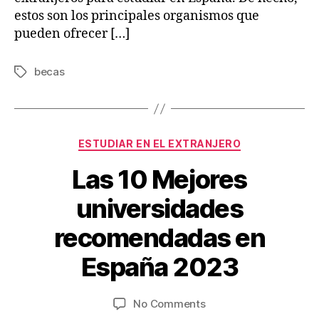
estos son los principales organismos que
pueden ofrecer […]
becas
Tags
Categories
ESTUDIAR EN EL EXTRANJERO
Las 10 Mejores
universidades
O
c
B
recomendadas en
t
y
o
V
España 2023
b
ia
e
je
r
Post
Post
on
No Comments
s
1
author
date
Las