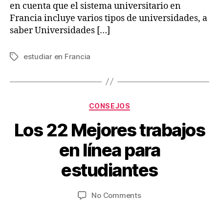
en cuenta que el sistema universitario en
Francia incluye varios tipos de universidades, a
saber Universidades […]
estudiar en Francia
Tags
Categories
CONSEJOS
Los 22 Mejores trabajos
B
en línea para
M
y
a
V
estudiantes
y
ia
3
je
1,
Post
Post
on
No Comments
s
2
author
date
Los
w
0
22
.c