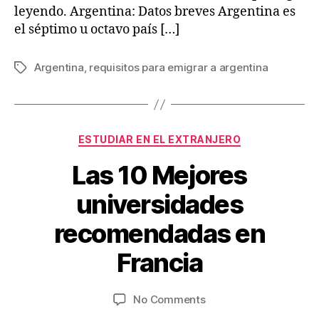
leyendo. Argentina: Datos breves Argentina es
el séptimo u octavo país […]
Argentina
,
requisitos para emigrar a argentina
Tags
Categories
ESTUDIAR EN EL EXTRANJERO
Las 10 Mejores
universidades
J
B
recomendadas en
u
y
V
n
Francia
ia
e
je
6
Post
Post
on
No Comments
s
,
author
date
Las
w
2