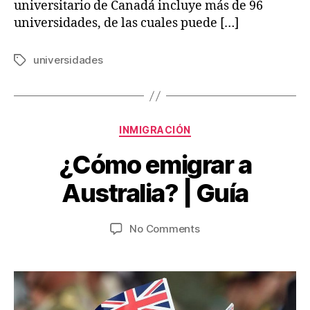
universitario de Canadá incluye más de 96
universidades, de las cuales puede […]
universidades
Tags
Categories
INMIGRACIÓN
B
¿Cómo emigrar a
M
y
V
a
Australia? | Guía
ia
y
je
1,
Post
Post
on
No Comments
s
2
author
date
¿Cómo
w
0
emigrar
.c
2
a
o
6
Australia?
m
|