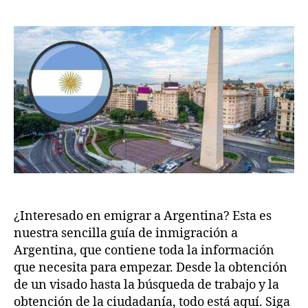
2
emigrar
.c
0
a
o
2
Argentina
m
5
¿Interesado en emigrar a Argentina? Esta es
nuestra sencilla guía de inmigración a
Argentina, que contiene toda la información
que necesita para empezar. Desde la obtención
de un visado hasta la búsqueda de trabajo y la
obtención de la ciudadanía, todo está aquí. Siga