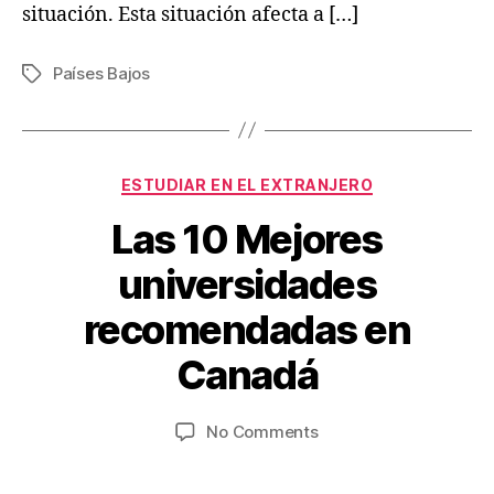
situación. Esta situación afecta a […]
Países Bajos
Tags
Categories
ESTUDIAR EN EL EXTRANJERO
Las 10 Mejores
universidades
B
recomendadas en
M
y
V
a
Canadá
ia
y
je
8,
Post
Post
on
No Comments
s
2
author
date
Las
w
0
10
.c
2