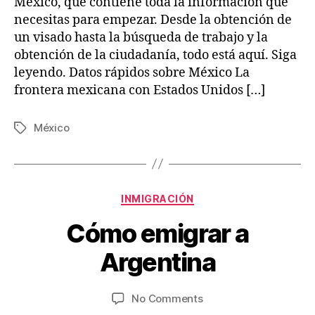
México, que contiene toda la información que
necesitas para empezar. Desde la obtención de
un visado hasta la búsqueda de trabajo y la
obtención de la ciudadanía, todo está aquí. Siga
leyendo. Datos rápidos sobre México La
frontera mexicana con Estados Unidos […]
México
Tags
Categories
INMIGRACIÓN
J
B
Cómo emigrar a
u
y
n
V
Argentina
e
ia
2
je
8
Post
Post
on
No Comments
s
,
author
date
Cómo
w