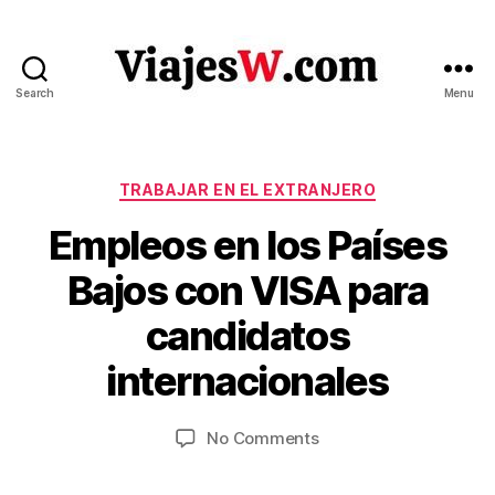
Search
Menu
Viajes
Categories
TRABAJAR EN EL EXTRANJERO
Empleos en los Países
Bajos con VISA para
B
candidatos
M
y
V
a
internacionales
ia
y
je
8,
Post
Post
on
No Comments
s
2
author
date
Empleos
w
0
en
.c
2