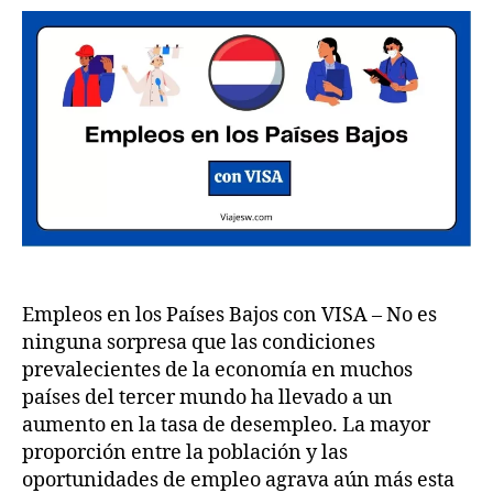
los
o
6
Países
m
Bajos
con
VISA
para
candidatos
internacionales
Empleos en los Países Bajos con VISA – No es
ninguna sorpresa que las condiciones
prevalecientes de la economía en muchos
países del tercer mundo ha llevado a un
aumento en la tasa de desempleo. La mayor
proporción entre la población y las
oportunidades de empleo agrava aún más esta