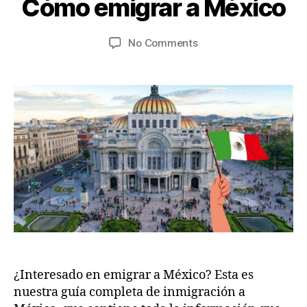
Cómo emigrar a México
ia
y
je
5
Post
Post
on
No Comments
s
,
author
date
Cómo
w
2
emigrar
.c
0
a
2
o
México
m
5
¿Interesado en emigrar a México? Esta es
nuestra guía completa de inmigración a