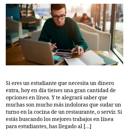
2
Mejores
o
5
trabajos
m
en
línea
para
estudiantes
Si eres un estudiante que necesita un dinero
extra, hoy en día tienes una gran cantidad de
opciones en línea. Y te alegrará saber que
muchas son mucho más indoloras que sudar un
turno en la cocina de un restaurante, o servir. Si
estás buscando los mejores trabajos en línea
para estudiantes, has llegado al […]