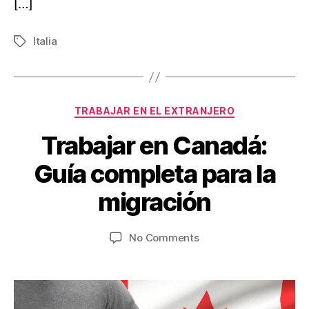
[…]
Italia
Tags
Categories
TRABAJAR EN EL EXTRANJERO
Trabajar en Canadá:
A
u
B
Guía completa para la
g
y
V
u
migración
ia
s
je
t
Post
Post
on
No Comments
6
s
author
date
Trabajar
w
,
en
.c
2
Canadá:
0
o
Guía
m
2