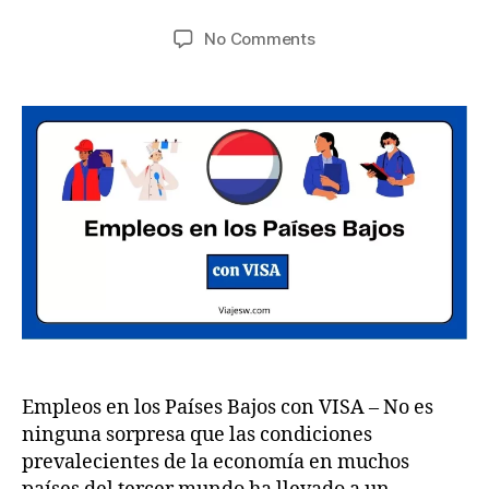
je
8,
Post
Post
on
No Comments
s
2
author
date
Empleos
w
0
en
.c
2
los
o
6
Países
m
Bajos
con
VISA
para
candidatos
internacionales
Empleos en los Países Bajos con VISA – No es
ninguna sorpresa que las condiciones
prevalecientes de la economía en muchos