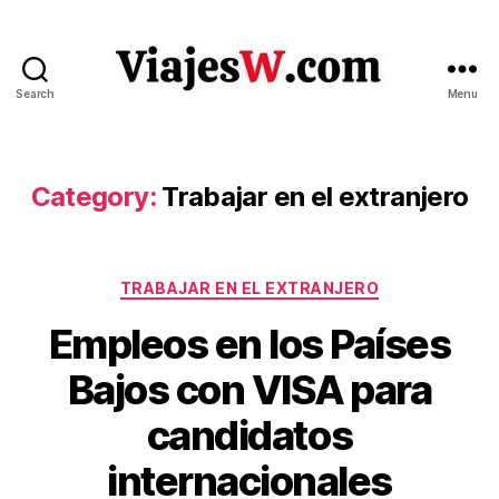
Search
Menu
Viajes
Category:
Trabajar en el extranjero
Categories
TRABAJAR EN EL EXTRANJERO
Empleos en los Países
Bajos con VISA para
B
candidatos
M
y
V
a
internacionales
ia
y