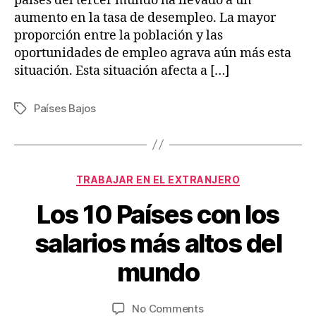
países del tercer mundo ha llevado a un
aumento en la tasa de desempleo. La mayor
proporción entre la población y las
oportunidades de empleo agrava aún más esta
situación. Esta situación afecta a […]
Países Bajos
Tags
Categories
TRABAJAR EN EL EXTRANJERO
Los 10 Países con los
M
B
a
salarios más altos del
y
r
V
c
mundo
ia
h
je
1
Post
Post
on
No Comments
3
s