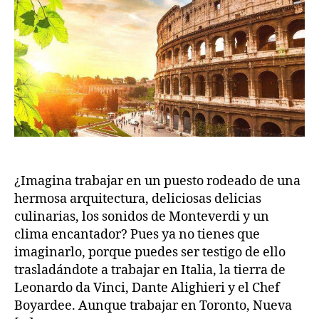
Guía
m
2
rápida
2
para
la
reubicación
¿Imagina trabajar en un puesto rodeado de una
hermosa arquitectura, deliciosas delicias
culinarias, los sonidos de Monteverdi y un
clima encantador? Pues ya no tienes que
imaginarlo, porque puedes ser testigo de ello
trasladándote a trabajar en Italia, la tierra de
Leonardo da Vinci, Dante Alighieri y el Chef
Boyardee. Aunque trabajar en Toronto, Nueva