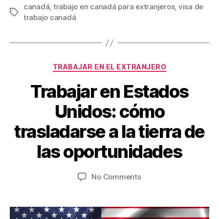
canadá
,
trabajo en canadá para extranjeros
,
visa de
Tags
trabajo canadá
Categories
TRABAJAR EN EL EXTRANJERO
Trabajar en Estados
Unidos: cómo
A
u
B
trasladarse a la tierra de
g
y
V
u
las oportunidades
ia
s
je
t
Post
Post
on
No Comments
4
s
author
date
Trabajar
w
,
en
.c
2
Estados
0
o