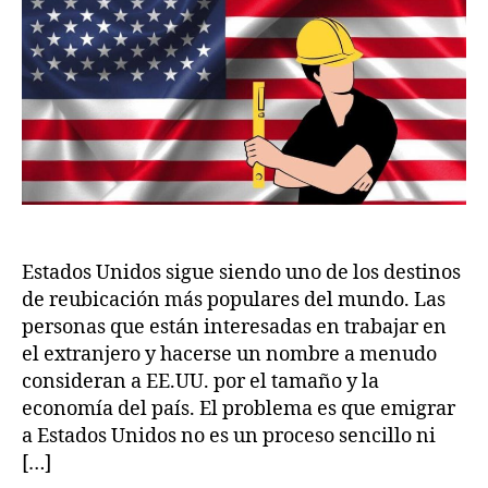
Unidos:
m
2
cómo
2
trasladarse
a
la
tierra
de
las
oportunidades
Estados Unidos sigue siendo uno de los destinos
de reubicación más populares del mundo. Las
personas que están interesadas en trabajar en
el extranjero y hacerse un nombre a menudo
consideran a EE.UU. por el tamaño y la
economía del país. El problema es que emigrar
a Estados Unidos no es un proceso sencillo ni
[…]