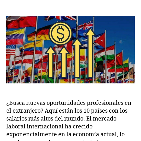
author
date
Los
w
,
10
.c
2
Países
o
0
con
m
2
los
5
salarios
más
altos
del
mundo
¿Busca nuevas oportunidades profesionales en
el extranjero? Aquí están los 10 países con los
salarios más altos del mundo. El mercado
laboral internacional ha crecido
exponencialmente en la economía actual, lo