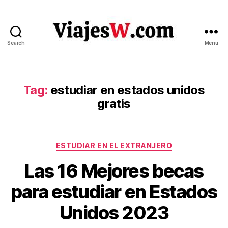
Search
Menu
Viajes
Tag:
estudiar en estados unidos
gratis
Categories
ESTUDIAR EN EL EXTRANJERO
S
Las 16 Mejores becas
e
B
p
para estudiar en Estados
y
t
V
e
Unidos 2023
ia
m
je
b