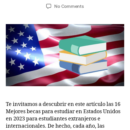
Post
Post
on
No Comments
s
e
author
date
Las
w
r
16
.c
2,
Mejores
o
2
becas
m
0
para
2
estudiar
2
en
Estados
Unidos
2023
Te invitamos a descubrir en este artículo las 16
Mejores becas para estudiar en Estados Unidos
en 2023 para estudiantes extranjeros e
internacionales. De hecho, cada año, las