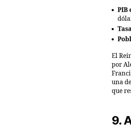
PIB 
dóla
Tasa
Pobl
El Rei
por Al
Franci
una de
que re
9. 