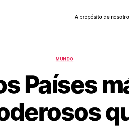
A propósito de nosotr
Categories
MUNDO
os Países m
oderosos q