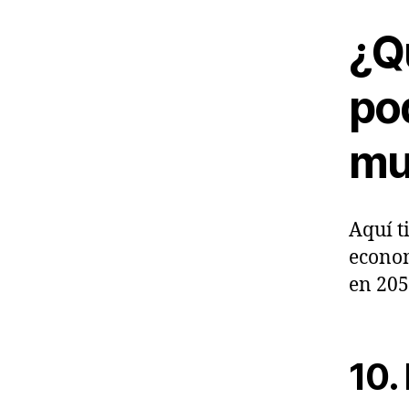
¿Q
po
mu
Aquí t
econom
en 205
10.