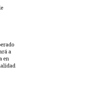
de
uperado
ará a
la en
ualidad