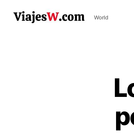
World
Viajes
L
p