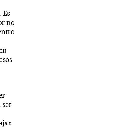
. Es
or no
entro
een
osos
er
 ser
jar.