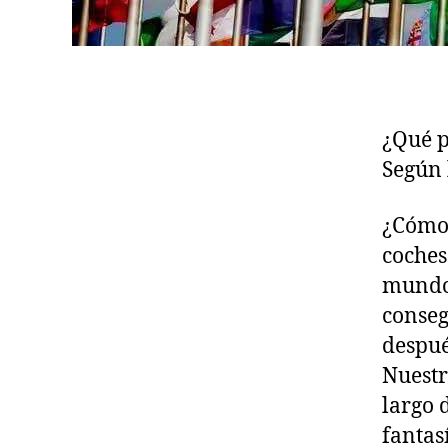
¿Qué p
Según 
¿Cómo 
coches
mundo
conseg
despué
Nuestr
largo 
fantas