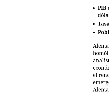
PIB 
dóla
Tasa
Pobl
Aleman
homólo
analis
económ
el ren
emerge
Aleman