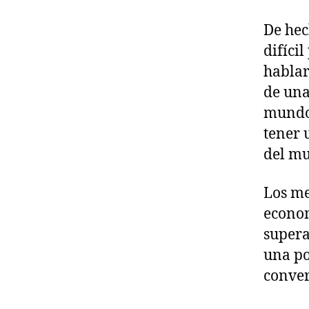
De hec
difíci
hablar
de una
mundo 
tener 
del mu
Los me
econom
supera
una po
conver