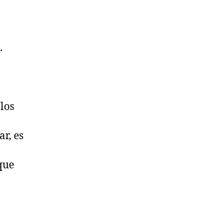
.
los
r, es
que