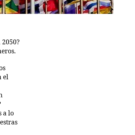
n 2050?
meros.
os
 el
n
?
 a lo
estras