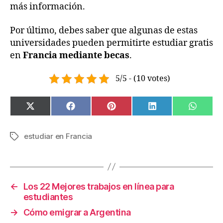
más información.
Por último, debes saber que algunas de estas
universidades pueden permitirte estudiar gratis
en
Francia mediante becas
.
5/5 - (10 votes)
SHARE
SHARE
SHARE
SHARE
SHAR
X
F
P
L
W
ON
ON
ON
ON
ON
(
A
I
I
H
T
C
N
N
A
W
E
T
K
T
estudiar en Francia
Tags
I
B
E
E
S
T
O
R
D
A
T
O
E
I
P
E
K
S
N
P
R
T
)
←
Los 22 Mejores trabajos en línea para
estudiantes
→
Cómo emigrar a Argentina