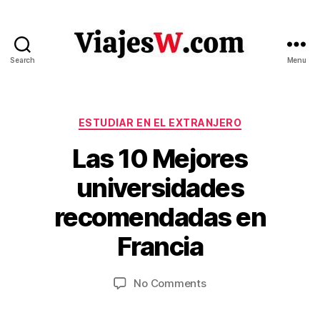
Search
Menu
Viajes
Categories
ESTUDIAR EN EL EXTRANJERO
Las 10 Mejores
universidades
J
B
recomendadas en
u
y
V
n
Francia
ia
e
je
6
Post
Post
on
No Comments
s
,
author
date
Las
w
2
10
.c
0