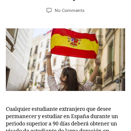
je
4
Post
Post
on
No Comments
s
,
author
date
Visado
w
2
de
.c
0
Estudiante
2
o
para
m
2
España:
Cómo
solicitarlo,
Tasas,
Documentos,
Duración
Cualquier estudiante extranjero que desee
permanecer y estudiar en España durante un
periodo superior a 90 días deberá obtener un