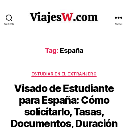
Search
Menu
Viajes
Tag:
España
Categories
ESTUDIAR EN EL EXTRANJERO
Visado de Estudiante
para España: Cómo
J
B
solicitarlo, Tasas,
u
y
V
l
Documentos, Duración
ia
y