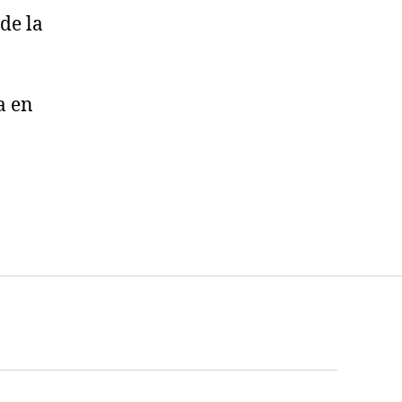
de la
a en