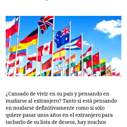
author
date
Los
w
6
10
.c
,
países
2
o
más
m
0
fáciles
2
para
6
emigrar
en
2026
¿Cansado de vivir en su país y pensando en
mudarse al extranjero? Tanto si está pensando
en mudarse definitivamente como si sólo
quiere pasar unos años en el extranjero para
tacharlo de su lista de deseos, hay muchos