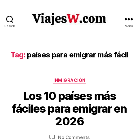
Search
Menu
Viajes
Tag:
países para emigrar más fácil
Categories
INMIGRACIÓN
J
Los 10 países más
a
n
B
fáciles para emigrar en
u
y
V
a
2026
ia
r
je
y
Post
Post
on
No Comments
1
s