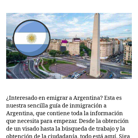
Cómo
w
2
emigrar
.c
0
a
o
2
Argentina
m
5
¿Interesado en emigrar a Argentina? Esta es
nuestra sencilla guía de inmigración a
Argentina, que contiene toda la información
que necesita para empezar. Desde la obtención
de un visado hasta la búsqueda de trabajo y la
obtención de la ciudadanía, todo está aquí. Siga