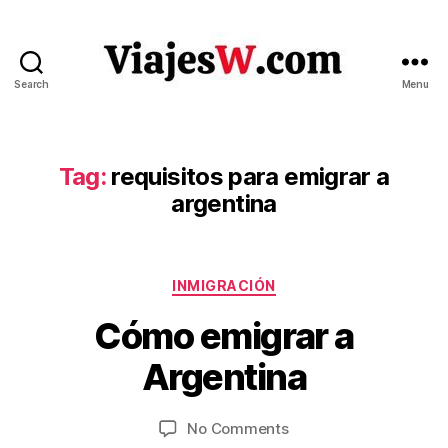
Search
Menu
Viajes
Tag:
requisitos para emigrar a
argentina
Categories
INMIGRACIÓN
J
B
Cómo emigrar a
u
y
n
V
Argentina
e
ia
2
je
8
Post
Post
on
No Comments
s
,
author
date