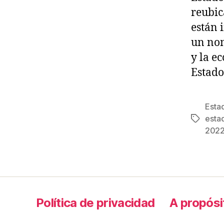
reubic
están 
un nom
y la e
Estado
Esta
esta
Tags
202
Política de privacidad
A propósi