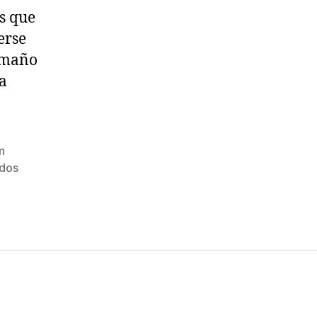
s que
erse
amaño
a
n
idos