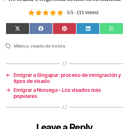
5/5 - (11 votes)
SHARE
SHARE
SHARE
SHARE
SHAR
X
F
P
L
W
ON
ON
ON
ON
ON
(
A
I
I
H
T
C
N
N
A
W
E
T
K
T
México
,
visado de turista
Tags
I
B
E
E
S
T
O
R
D
A
T
O
E
I
P
E
K
S
N
P
R
T
)
←
Emigrar a Singapur: proceso de inmigración y
tipos de visado
→
Emigrar a Noruega – Los visados más
populares
Leave a Reply