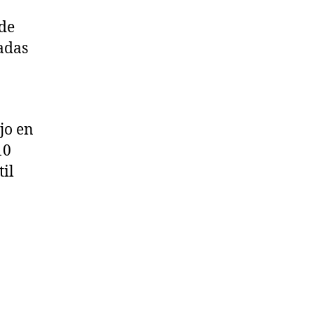
 de
uadas
jo en
10
til