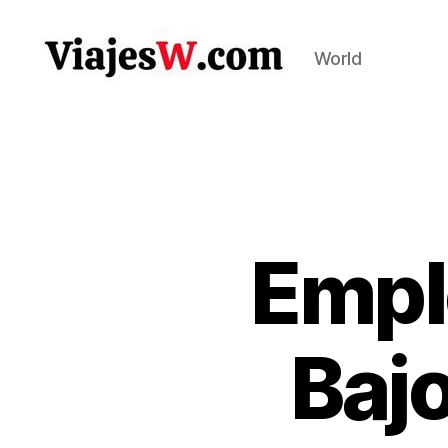
World
Viajes
Empl
Baj