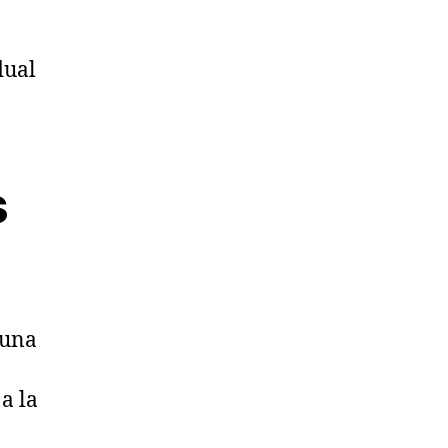
dual
s
 una
a la