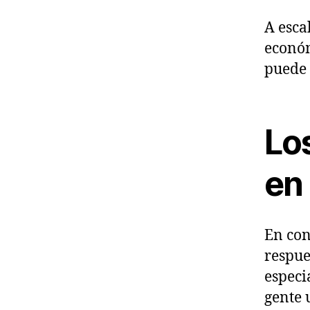
A escal
económ
puede 
Lo
en 
En con
respue
especi
gente 