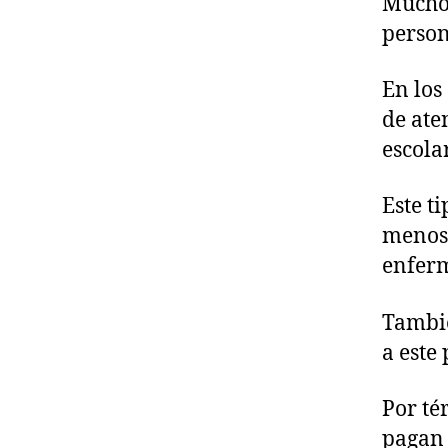
Muchos
person
En los
de ate
escolar
Este t
menos 
enferm
Tambié
a este 
Por té
pagan 