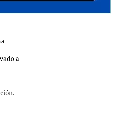
na
evado a
ción.