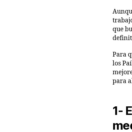
Aunque
trabaj
que bu
defini
Para q
los Pa
mejore
para a
1- 
med