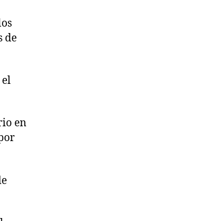
los
s de
 el
rio en
 por
de