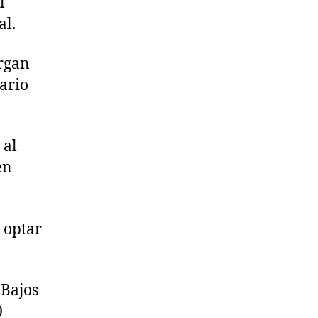
l
al.
argan
ario
 al
en
 optar
 Bajos
0