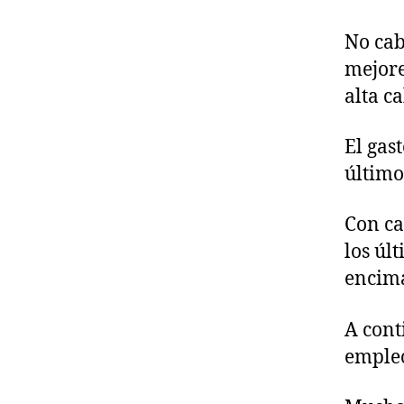
No cab
mejore
alta c
El gas
último
Con ca
los úl
encima
A cont
empleo