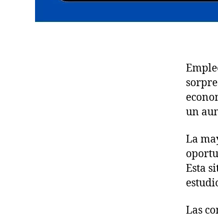
Empleo
sorpre
econom
un aum
La may
oportu
Esta s
estudi
Las co