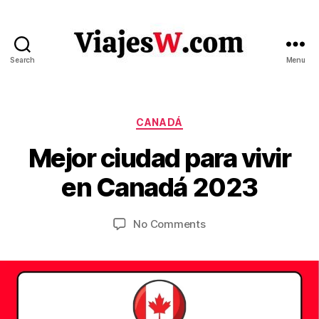
Search
Menu
Viajes
Categories
CANADÁ
M
B
a
Mejor ciudad para vivir
y
r
V
c
en Canadá 2023
ia
h
je
1
Post
Post
on
No Comments
5
s
author
date
Mejor
w
,
ciudad
.c
2
para
o
0
vivir
m
2
en
3
Canadá