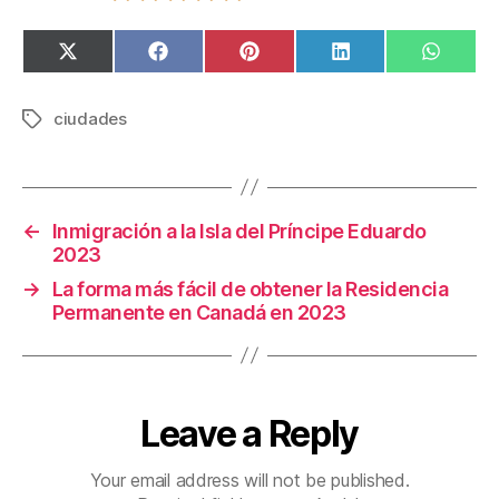
SHARE
SHARE
SHARE
SHARE
SHAR
X
F
P
L
W
ON
ON
ON
ON
ON
(
A
I
I
H
T
C
N
N
A
W
E
T
K
T
ciudades
Tags
I
B
E
E
S
T
O
R
D
A
T
O
E
I
P
E
K
S
N
P
R
T
)
←
Inmigración a la Isla del Príncipe Eduardo
2023
→
La forma más fácil de obtener la Residencia
Permanente en Canadá en 2023
Leave a Reply
Your email address will not be published.