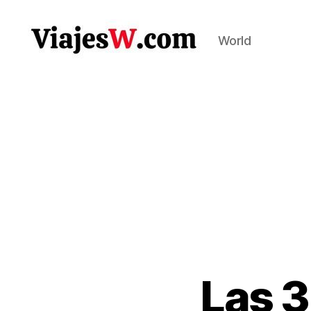
World
Viajes
Las 3