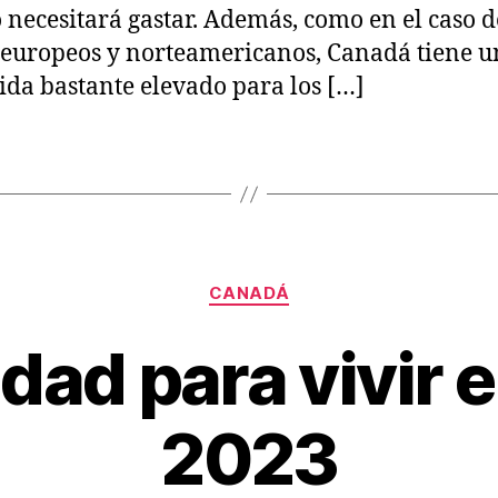
 necesitará gastar. Además, como en el caso d
 europeos y norteamericanos, Canadá tiene u
vida bastante elevado para los […]
Categories
CANADÁ
dad para vivir
M
B
a
2023
y
r
V
c
ia
h