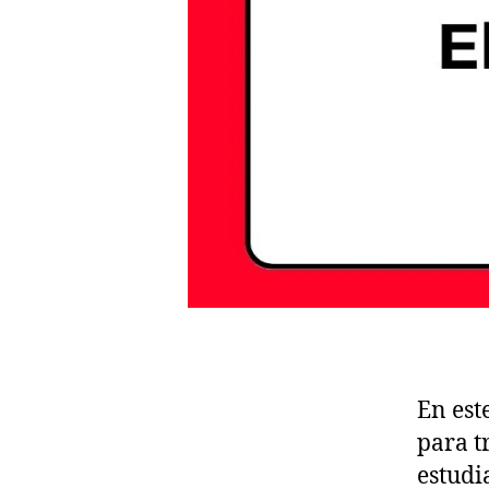
En est
para t
estudi