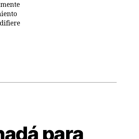
lemente
miento
difiere
anadá para