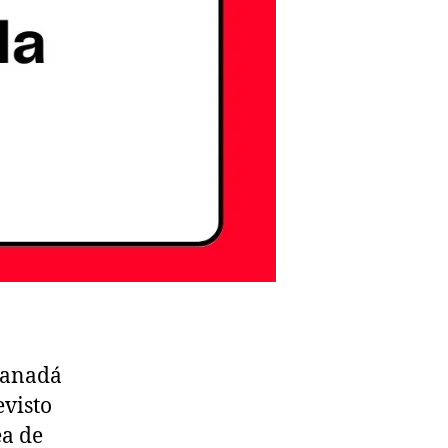
 Canadá
evisto
ea de