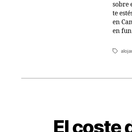
sobre 
te est
en Can
en fun
aloj
Tags
El coste 