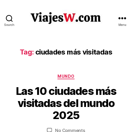
Search
Menu
Viajes
Tag:
ciudades más visitadas
Categories
MUNDO
Las 10 ciudades más
M
B
a
visitadas del mundo
y
r
V
c
2025
ia
h
je
2
Post
Post
on
No Comments
6
s