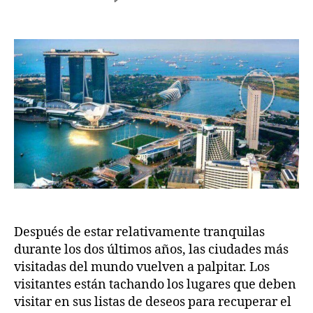
author
date
Las
w
,
10
.c
2
ciudades
o
0
más
m
2
visitadas
5
del
mundo
2025
Después de estar relativamente tranquilas
durante los dos últimos años, las ciudades más
visitadas del mundo vuelven a palpitar. Los
visitantes están tachando los lugares que deben
visitar en sus listas de deseos para recuperar el