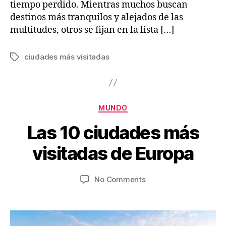
tiempo perdido. Mientras muchos buscan
destinos más tranquilos y alejados de las
multitudes, otros se fijan en la lista […]
ciudades más visitadas
Tags
Categories
MUNDO
J
B
Las 10 ciudades más
u
y
V
l
visitadas de Europa
ia
y
je
5
Post
Post
on
No Comments
s
,
author
date
Las
w
2
10
.c
0
ciudades
2
o
más
m
2