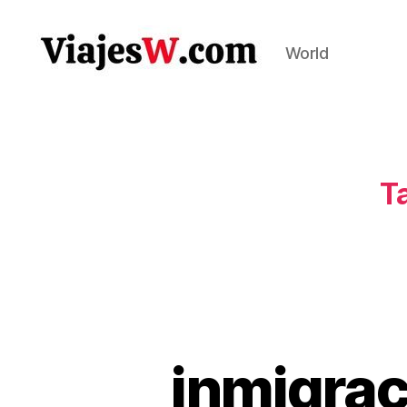
World
Viajes
T
inmigrac