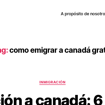
A propósito de nosotr
ag:
como emigrar a canadá grat
Categories
INMIGRACIÓN
ión a canadá: 