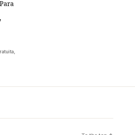
 Para
7
ratuita
,