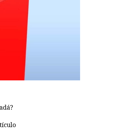
nadá?
tículo