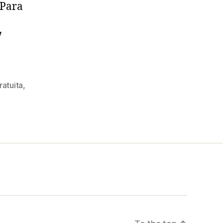
 Para
7
ratuita
,