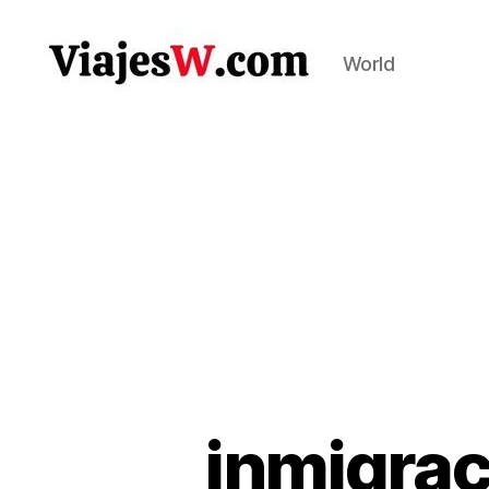
World
Viajes
inmigrac