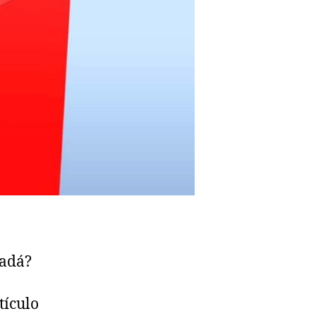
nadá?
tículo