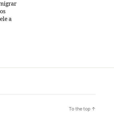
nmigrar
os
ele a
To the top
↑