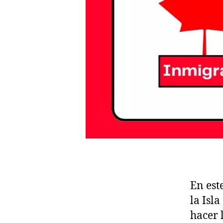
En est
la Isl
hacer 