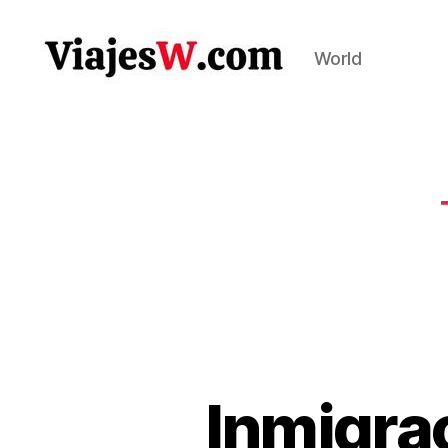
World
Viajes
Inmigrac