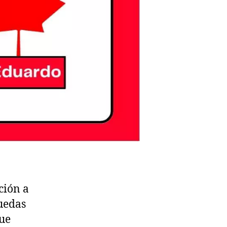
ción a
uedas
gue