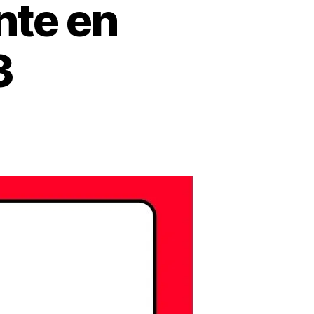
nte en
3