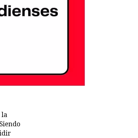
 la
 Siendo
idir