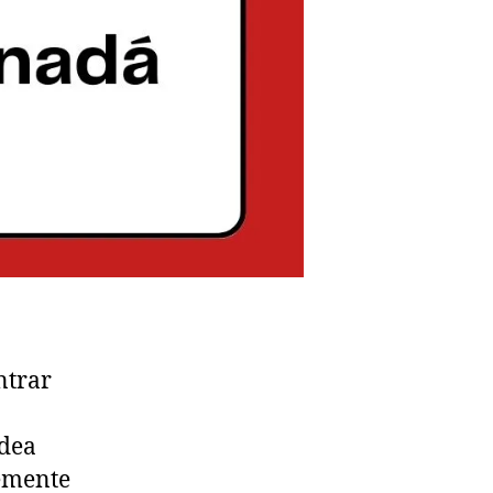
ntrar
idea
lemente