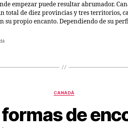
nde empezar puede resultar abrumador. Ca
n total de diez provincias y tres territorios, c
n su propio encanto. Dependiendo de su perfi
dá
Categories
CANADÁ
 formas de enc
B
J