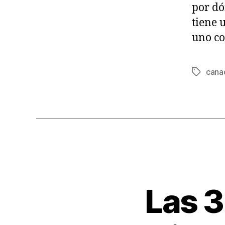
por dó
tiene u
uno co
cana
Tags
Las 3