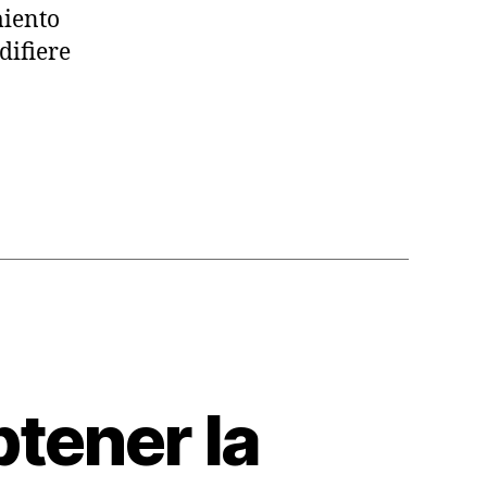
miento
difiere
btener la