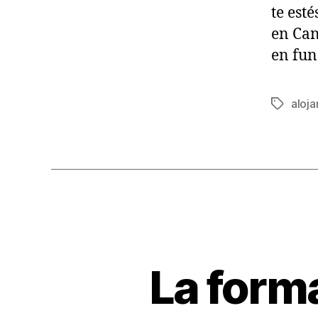
te est
en Can
en fun
aloj
Tags
La forma