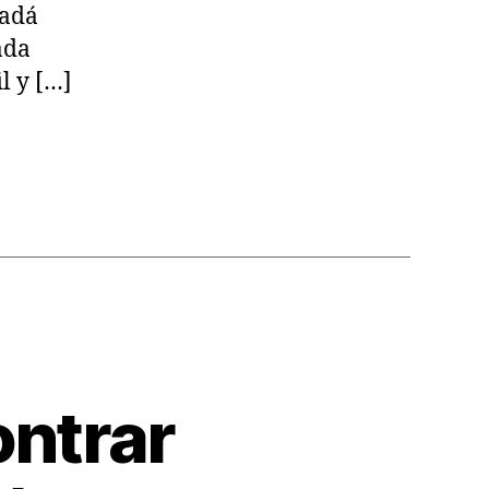
nadá
ada
l y […]
ontrar