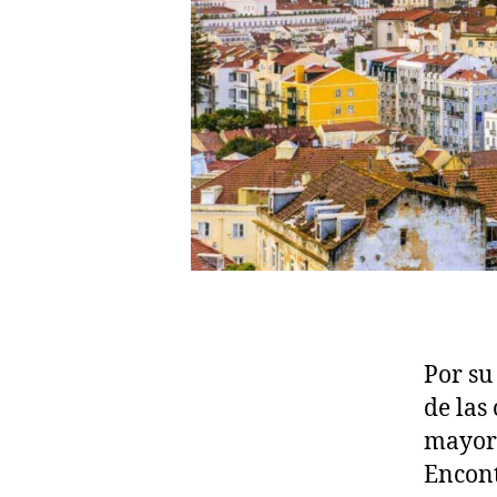
Por su
de las
mayor 
Encont