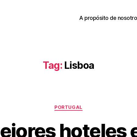
A propósito de nosotr
Tag:
Lisboa
Categories
PORTUGAL
B
J
ejores hoteles 
u
y
V
l