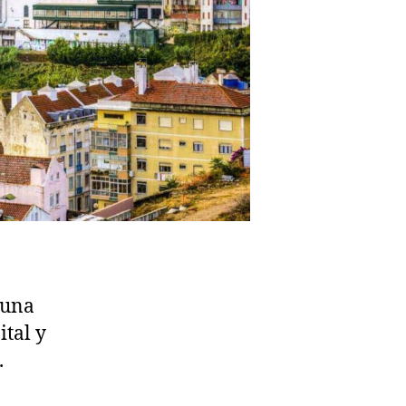
 una
ital y
.