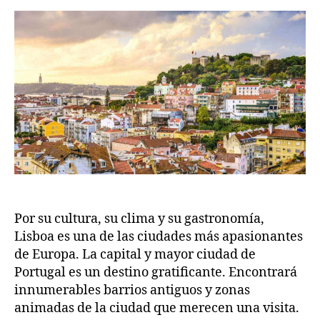
mejores
2
o
hoteles
m
2
en
Lisboa
Por su cultura, su clima y su gastronomía,
Lisboa es una de las ciudades más apasionantes
de Europa. La capital y mayor ciudad de
Portugal es un destino gratificante. Encontrará
innumerables barrios antiguos y zonas
animadas de la ciudad que merecen una visita.