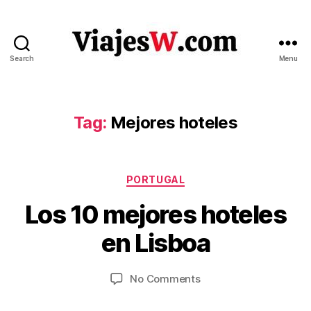
Search
Menu
Viajes
Tag:
Mejores hoteles
Categories
PORTUGAL
J
B
Los 10 mejores hoteles
u
y
V
l
en Lisboa
ia
y
je
5
Post
Post
on
No Comments
s
,
author
date
Los
w
2
10
.c
0