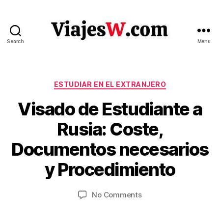
Search
Menu
Viajes
Categories
ESTUDIAR EN EL EXTRANJERO
Visado de Estudiante a
Rusia: Coste,
J
B
Documentos necesarios
u
y
V
l
y Procedimiento
ia
y
je
4
Post
Post
on
No Comments
s
,
author
date
Visado
w
2
de
.c
0