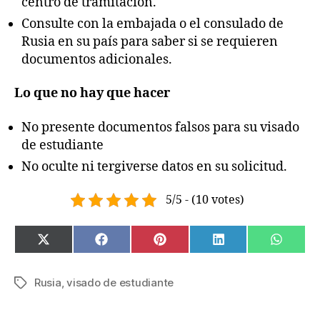
centro de tramitación.
Consulte con la embajada o el consulado de
Rusia en su país para saber si se requieren
documentos adicionales.
Lo que no hay que hacer
No presente documentos falsos para su visado
de estudiante
No oculte ni tergiverse datos en su solicitud.
5/5 - (10 votes)
SHARE
SHARE
SHARE
SHARE
SHAR
X
F
P
L
W
ON
ON
ON
ON
ON
(
A
I
I
H
T
C
N
N
A
W
E
T
K
T
Rusia
,
visado de estudiante
Tags
I
B
E
E
S
T
O
R
D
A
T
O
E
I
P
E
K
S
N
P