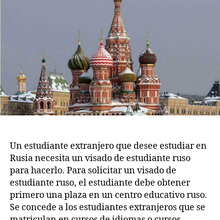
Estudiante
2
o
a
m
2
Rusia:
Coste,
Documentos
necesarios
y
Procedimiento
Un estudiante extranjero que desee estudiar en
Rusia necesita un visado de estudiante ruso
para hacerlo. Para solicitar un visado de
estudiante ruso, el estudiante debe obtener
primero una plaza en un centro educativo ruso.
Se concede a los estudiantes extranjeros que se
matriculan en cursos de idiomas o cursos