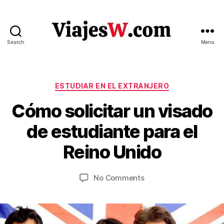
Search
Menu
Viajes
Categories
ESTUDIAR EN EL EXTRANJERO
Cómo solicitar un visado
J
B
de estudiante para el
u
y
V
l
Reino Unido
ia
y
je
4
Post
Post
on
No Comments
s
,
author
date
Cómo
w
2
solicitar
.c
0
un
2
o
visado
m
2