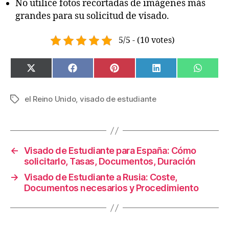
No utilice fotos recortadas de imágenes más
grandes para su solicitud de visado.
5/5 - (10 votes)
SHARE
SHARE
SHARE
SHARE
SHAR
X
F
P
L
W
ON
ON
ON
ON
ON
(
A
I
I
H
T
C
N
N
A
W
E
T
K
T
el Reino Unido
,
visado de estudiante
Tags
I
B
E
E
S
T
O
R
D
A
T
O
E
I
P
E
K
S
N
P
R
T
)
←
Visado de Estudiante para España: Cómo
solicitarlo, Tasas, Documentos, Duración
→
Visado de Estudiante a Rusia: Coste,
Documentos necesarios y Procedimiento