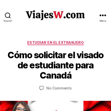
Search
Menu
Viajes
Categories
ESTUDIAR EN EL EXTRANJERO
Cómo solicitar el visado
A
u
B
de estudiante para
g
y
u
V
Canadá
s
ia
t
je
1
Post
Post
on
No Comments
s
5
author
date
Cómo
w
,
solicitar
.c
2
el
o
0
visado
m