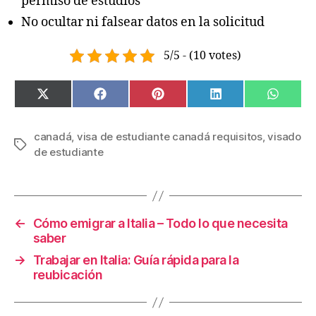
permiso de estudios
No ocultar ni falsear datos en la solicitud
5/5 - (10 votes)
SHARE
SHARE
SHARE
SHARE
SHAR
X
F
P
L
W
ON
ON
ON
ON
ON
(
A
I
I
H
T
C
N
N
A
W
E
T
K
T
canadá
,
visa de estudiante canadá requisitos
,
visado
I
B
E
E
S
Tags
T
O
R
D
A
de estudiante
T
O
E
I
P
E
K
S
N
P
R
T
)
←
Cómo emigrar a Italia – Todo lo que necesita
saber
→
Trabajar en Italia: Guía rápida para la
reubicación